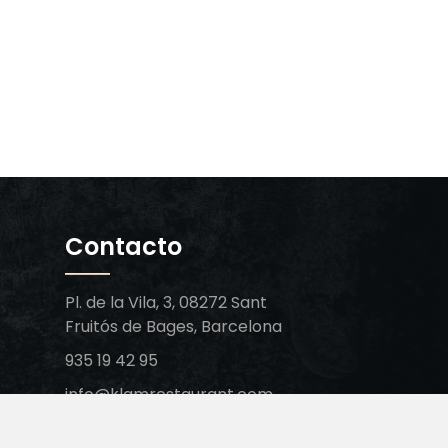
Contacto
Pl. de la Vila, 3, 08272 Sant
Fruitós de Bages, Barcelona
935 19 42 95
info@klamrestaurant.com