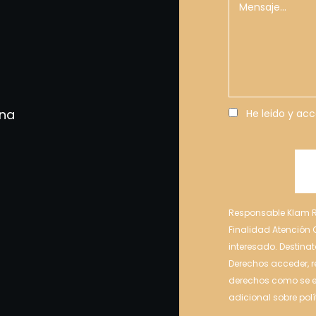
ona
He leido y ac
Responsable Klam R
Finalidad Atención 
interesado. Destinat
Derechos acceder, re
derechos como se ex
adicional sobre pol